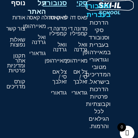
סקי
סנובורד
על
נוסף
וסנובורד
האתר
בעברית
פאס דה לה קאסה
פאס דה לה קאסה
אודות
הדרכות
מאיירהופן
מדונה די
מדונה די
צור קשר
סקי
קמפיליו
קמפיליו
וסנובורד
ואל
שאלות
גרדנה
בעברית
וואל
וואל
נפוצות
גרדנה
גרדנה
במאיירהופן
גודאורי
תקנון
וגודאורי
מאיירהופן
מאיירהופן
אתר
ומדיניות
מטובי
פרטיות
צל אם
צל אם
המדריכים
סי /
סי /
בישראל.
זאלבך
זאלבך
קורס
מדריכים
הדרכות
גודאורי
גודאורי
פרטיות
וקבוצתיות
לכל
הגילאים
והרמות.
0