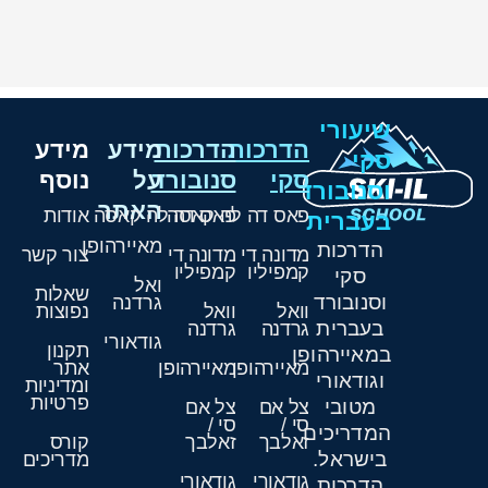
שיעורי
הדרכות
הדרכות
מידע
מידע
סקי
סקי
סנובורד
על
נוסף
וסנובורד
האתר
פאס דה לה קאסה
פאס דה לה קאסה
אודות
בעברית
מאיירהופן
הדרכות
מדונה די
מדונה די
צור קשר
קמפיליו
קמפיליו
סקי
ואל
שאלות
וסנובורד
גרדנה
וואל
וואל
נפוצות
בעברית
גרדנה
גרדנה
גודאורי
תקנון
במאיירהופן
מאיירהופן
מאיירהופן
אתר
וגודאורי
ומדיניות
פרטיות
מטובי
צל אם
צל אם
סי /
סי /
המדריכים
זאלבך
זאלבך
קורס
בישראל.
מדריכים
גודאורי
גודאורי
הדרכות