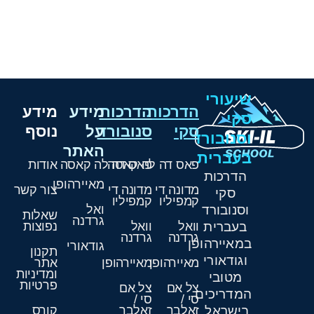
שיעורי
הדרכות
הדרכות
מידע
מידע
סקי
סקי
סנובורד
על
נוסף
וסנובורד
האתר
בעברית
פאס דה לה קאסה
פאס דה לה קאסה
אודות
הדרכות
מאיירהופן
מדונה די
מדונה די
צור קשר
סקי
קמפיליו
קמפיליו
וסנובורד
ואל
שאלות
גרדנה
בעברית
וואל
וואל
נפוצות
גרדנה
גרדנה
במאיירהופן
גודאורי
תקנון
וגודאורי
מאיירהופן
מאיירהופן
אתר
ומדיניות
מטובי
פרטיות
צל אם
צל אם
המדריכים
סי /
סי /
בישראל.
זאלבך
זאלבך
קורס