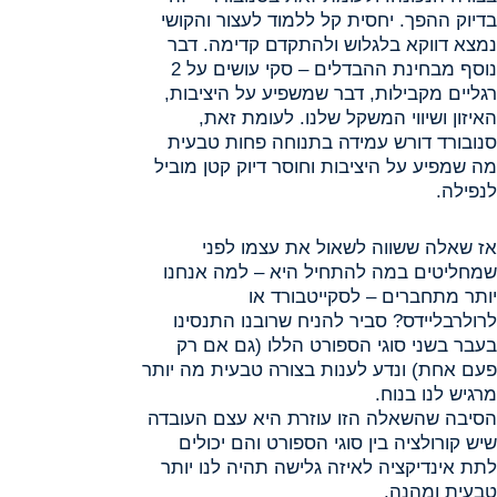
בדיוק ההפך. יחסית קל ללמוד לעצור והקושי
נמצא דווקא בלגלוש ולהתקדם קדימה. דבר
נוסף מבחינת ההבדלים – סקי עושים על 2
רגליים מקבילות, דבר שמשפיע על היציבות,
האיזון ושיווי המשקל שלנו. לעומת זאת,
סנובורד דורש עמידה בתנוחה פחות טבעית
מה שמפיע על היציבות וחוסר דיוק קטן מוביל
לנפילה.
אז שאלה ששווה לשאול את עצמו לפני
שמחליטים במה להתחיל היא – למה אנחנו
יותר מתחברים – לסקייטבורד או
לרולרבליידס? סביר להניח שרובנו התנסינו
בעבר בשני סוגי הספורט הללו (גם אם רק
פעם אחת) ונדע לענות בצורה טבעית מה יותר
מרגיש לנו בנוח.
הסיבה שהשאלה הזו עוזרת היא עצם העובדה
שיש קורולציה בין סוגי הספורט והם יכולים
לתת אינדיקציה לאיזה גלישה תהיה לנו יותר
טבעית ומהנה.