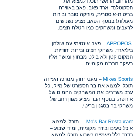
מהרחוב הראשי תוכלו למצוא את
הסקוטלנד יארד פאב, פאב באווירה
בריטית-אוסטרית, מוזיקה טובה ובירות
מעולות! בנוסף הפאב מציע נשנושים
לרעבים ומשחקים כמו הטלת חצים.
APROPOS
– פאב אינטימי עם שולחן
ביליארד, משחקי חצים ובירות יחודיות.
המקום קטן ולא בולט מבחוץ ומושך אליו
בעיקר חבר’ה מקומיים.
Mikes Sports
– מעט רחוק ממרכז העיירה
תוכלו למצוא את בר הספורט של מייק, כל
ערב משדרים את המשחקים החמים של
אירופה. בנוסף הבר מציע מגוון רחב של
משחקי בר בסגנון בריטי.
Mo’s Bar Restaurant
– תוכלו למצוא
אוכל טעים ובירה מקומית, ומידי שבוע –
בדרך כלל פעמיים בשבוע תוכלו למצוא