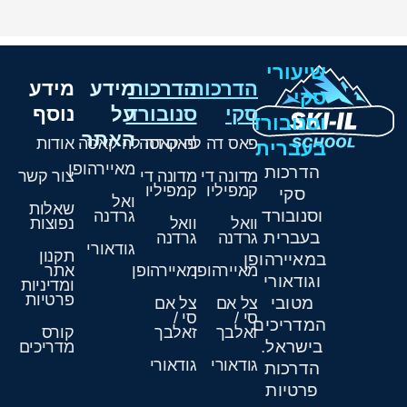
שיעורי
הדרכות
הדרכות
מידע
מידע
סקי
סקי
סנובורד
על
נוסף
וסנובורד
האתר
פאס דה לה קאסה
פאס דה לה קאסה
אודות
בעברית
מאיירהופן
הדרכות
מדונה די
מדונה די
צור קשר
קמפיליו
קמפיליו
סקי
ואל
שאלות
וסנובורד
גרדנה
וואל
וואל
נפוצות
בעברית
גרדנה
גרדנה
גודאורי
תקנון
במאיירהופן
מאיירהופן
מאיירהופן
אתר
וגודאורי
ומדיניות
פרטיות
מטובי
צל אם
צל אם
סי /
סי /
המדריכים
זאלבך
זאלבך
קורס
בישראל.
מדריכים
גודאורי
גודאורי
הדרכות
פרטיות