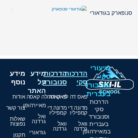
מז
סנופארק בגודאורי
שיעורי
הדרכות
הדרכות
מידע
מידע
סקי
סקי
סנובורד
על
נוסף
וסנובורד
האתר
בעברית
פאס דה לה קאסה
פאס דה לה קאסה
אודות
הדרכות
מאיירהופן
מדונה די
מדונה די
צור קשר
סקי
קמפיליו
קמפיליו
וסנובורד
ואל
שאלות
גרדנה
בעברית
וואל
וואל
נפוצות
גרדנה
גרדנה
במאיירהופן
גודאורי
תקנון