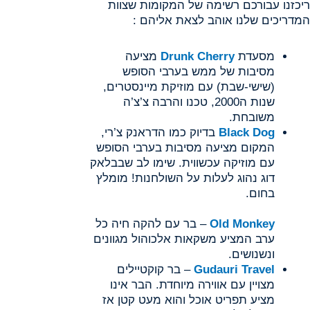
ריכזנו עבורכם רשימה של המקומות שצוות
המדריכים שלנו אוהב לצאת אליהם :
מסעדת
runk Cherry
D
מציעה
מסיבות של ממש בערבי הסופש
(שישי-שבת) עם מוזיקת מיינסטרים,
שנות ה2000, טכנו והרבה צ’צ’ה
משובחת.
og
Black D
בדיוק כמו הדראנק צ’רי,
המקום מציעה מסיבות בערבי הסופש
עם מוזיקה עכשווית. שימו לב שבבלאק
דוג נהוג לעלות על השולחנות! מומלץ
בחום.
Old Monkey
– בר עם להקה חיה כל
ערב המציע משקאות אלכוהול מגוונים
ונשנושים.
udauri Travel
G
– בר קוקטיילים
מצויין עם אווירה מיוחדת. הבר אינו
מציע תפריט אוכל והוא מעט קטן אז