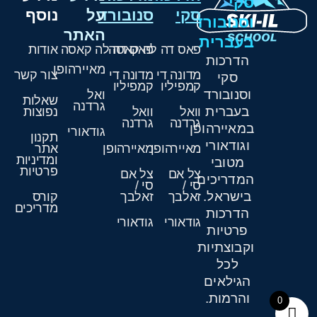
סקי
סקי
סנובורד
על
נוסף
וסנובורד
האתר
בעברית
פאס דה לה קאסה
פאס דה לה קאסה
אודות
הדרכות
מאיירהופן
מדונה די
מדונה די
צור קשר
סקי
קמפיליו
קמפיליו
וסנובורד
ואל
שאלות
גרדנה
בעברית
וואל
וואל
נפוצות
גרדנה
גרדנה
במאיירהופן
גודאורי
תקנון
וגודאורי
מאיירהופן
מאיירהופן
אתר
ומדיניות
מטובי
פרטיות
צל אם
צל אם
המדריכים
סי /
סי /
בישראל.
זאלבך
זאלבך
קורס
מדריכים
הדרכות
גודאורי
גודאורי
פרטיות
וקבוצתיות
לכל
הגילאים
והרמות.
0