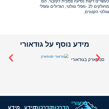
כעשרים דקות נסיעה צפונית לקזבגי. הם
מחולקים ל2 -מפלי גוולטי, הגדולים ומפלי
גוולטי הקטנים.
מידע נוסף על גודאורי
מז
סנופארק בגודאורי
שיעורי
הדרכות
הדרכות
מידע
מידע