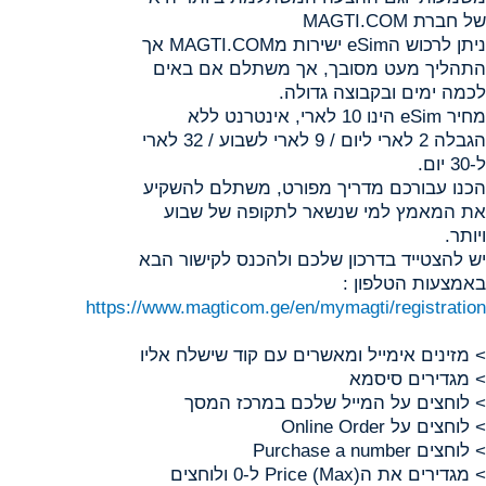
של חברת MAGTI.COM
ניתן לרכוש הeSim ישירות מMAGTI.COM אך
התהליך מעט מסובך, אך משתלם אם באים
לכמה ימים ובקבוצה גדולה.
מחיר eSim הינו 10 לארי, אינטרנט ללא
הגבלה 2 לארי ליום / 9 לארי לשבוע / 32 לארי
ל-30 יום.
הכנו עבורכם מדריך מפורט, משתלם להשקיע
את המאמץ למי שנשאר לתקופה של שבוע
ויותר.
יש להצטייד בדרכון שלכם ולהכנס לקישור הבא
באמצעות הטלפון :
https://www.magticom.ge/en/mymagti/registration
> מזינים אימייל ומאשרים עם קוד שישלח אליו
> מגדירים סיסמא
> לוחצים על המייל שלכם במרכז המסך
> לוחצים על Online Order
> לוחצים Purchase a number
> מגדירים את הPrice (Max) ל-0 ולוחצים