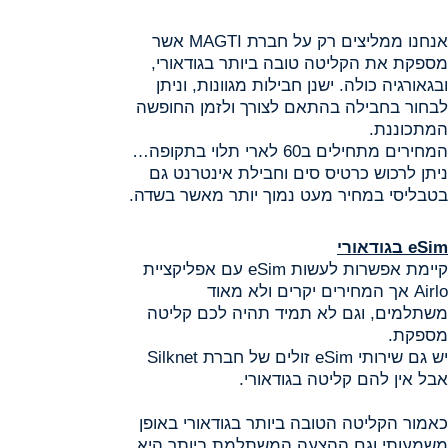
אנחנו ממליצים רק על חברת MAGTI אשר
מספקת את הקליטה טובה ביותר בגודאורי,
ובגאורגיה כולה. ישנן חבילות מגוונות, וניתן
לבחור בחבילה בהתאם לצורך ולזמן החופשה
המתכוננת.
המחירים מתחילים ב60 לארי תלוי בתקופה…
ניתן לרכוש כרטיס סים וחבילת אינטרנט גם
בטבליסי במחיר מעט נמוך יותר מאשר בשדה.
eSim
בגודאורי
קיימת אפשרות לעשות eSim עם אפליקציית
Airlo אך המחירים יקרים ולא מאוד
משתלמים, וגם לא תמיד תהיה לכם קליטה
מספקת.
יש גם שירותי eSim זולים של חברת Silknet
אבל אין להם קליטה בגודאורי.
כאמור הקליטה הטובה ביותר בגודאורי באופן
משמעותי וגם ההצעה המשתלמת ביותר היא