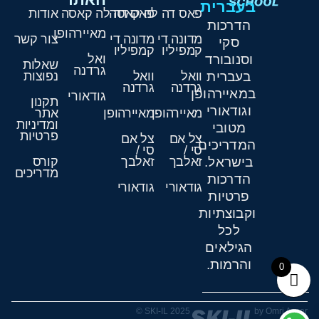
בעברית
פאס דה לה קאסה
פאס דה לה קאסה
אודות
הדרכות
מאיירהופן
מדונה די
מדונה די
צור קשר
סקי
קמפיליו
קמפיליו
וסנובורד
ואל
שאלות
גרדנה
בעברית
וואל
וואל
נפוצות
גרדנה
גרדנה
במאיירהופן
גודאורי
תקנון
וגודאורי
מאיירהופן
מאיירהופן
אתר
ומדיניות
מטובי
פרטיות
צל אם
צל אם
המדריכים
סי /
סי /
בישראל.
זאלבך
זאלבך
קורס
מדריכים
הדרכות
גודאורי
גודאורי
פרטיות
וקבוצתיות
לכל
הגילאים
והרמות.
0
SKI-IL 2025 ©
by Omri Assor