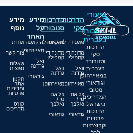
שיעורי
הדרכות
הדרכות
מידע
מידע
סקי
סקי
סנובורד
על
נוסף
וסנובורד
האתר
בעברית
פאס דה לה קאסה
פאס דה לה קאסה
אודות
הדרכות
מאיירהופן
מדונה די
מדונה די
צור קשר
סקי
קמפיליו
קמפיליו
וסנובורד
ואל
שאלות
גרדנה
בעברית
וואל
וואל
נפוצות
גרדנה
גרדנה
במאיירהופן
גודאורי
תקנון
וגודאורי
מאיירהופן
מאיירהופן
אתר
ומדיניות
מטובי
פרטיות
צל אם
צל אם
המדריכים
סי /
סי /
בישראל.
זאלבך
זאלבך
קורס
מדריכים
הדרכות
גודאורי
גודאורי
פרטיות
וקבוצתיות
לכל