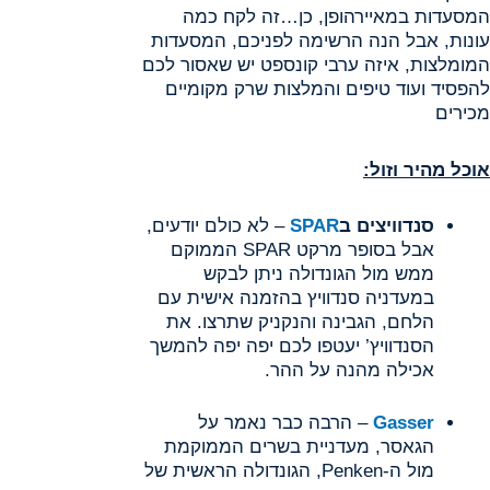
המסעדות במאיירהופן, כן…זה לקח כמה
עונות, אבל הנה הרשימה לפניכם, המסעדות
המומלצות, איזה ערבי קונספט יש שאסור לכם
להפסיד ועוד טיפים והמלצות שרק מקומיים
מכירים
אוכל מהיר וזול:
סנדוויצים ב
SPAR
– לא כולם יודעים,
אבל בסופר מרקט SPAR הממוקם
ממש מול הגונדולה ניתן לבקש
במעדניה סנדוויץ בהזמנה אישית עם
הלחם, הגבינה והנקניק שתרצו. את
הסנדוויץ’ יעטפו לכם יפה יפה להמשך
אכילה מהנה על ההר.
Gasser
– הרבה כבר נאמר על
הגאסר, מעדניית בשרים הממוקמת
מול ה-Penken, הגונדולה הראשית של