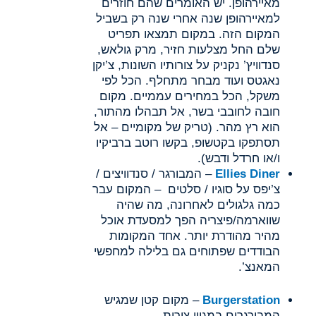
מאיירהופן. יש האומרים שהם חוזרים
למאיירהופן שנה אחרי שנה רק בשביל
המקום הזה. במקום תמצאו תפריט
שלם החל מצלעות חזיר, מרק גולאש,
סנדוויץ’ נקניק על צורותיו השונות, צ’יקן
נאגטס ועוד מבחר מתחלף. הכל לפי
משקל, הכל במחירים עממיים. מקום
חובה לחובבי בשר, אל תבהלו מהתור,
הוא רץ מהר. (טריק של מקומיים – אל
תסתפקו בקטשופ, בקשו רוטב ברביקיו
ו/או חרדל ודבש).
Ellies Diner
– המבורגר / סנדוויצים /
צ’יפס על סוגיו / סלטים – המקום עבר
כמה גלגולים לאחרונה, מה שהיה
שווארמה/פיצריה הפך למסעדת אוכל
מהיר מהודרת יותר. אחד המקומות
הבודדים שפתוחים גם בלילה למחפשי
המאנצ’.
Burgerstation
– מקום קטן שמגיש
המבורגרים במגוון צורות.