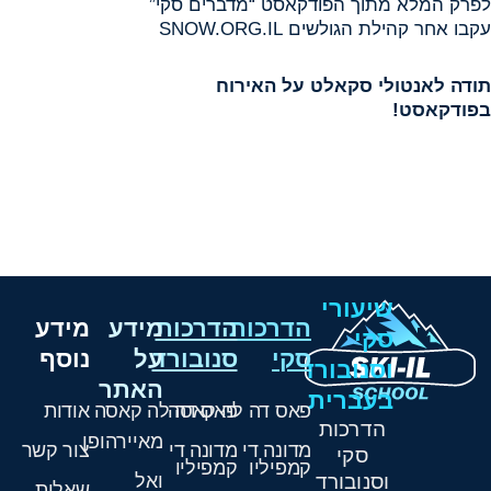
לפרק המלא מתוך הפודקאסט “מדברים סקי”
עקבו אחר קהילת הגולשים SNOW.ORG.IL
תודה לאנטולי סקאלט על האירוח
בפודקאסט!
שיעורי
הדרכות
הדרכות
מידע
מידע
סקי
סקי
סנובורד
על
נוסף
וסנובורד
האתר
בעברית
פאס דה לה קאסה
פאס דה לה קאסה
אודות
הדרכות
מאיירהופן
מדונה די
מדונה די
צור קשר
סקי
קמפיליו
קמפיליו
וסנובורד
ואל
שאלות