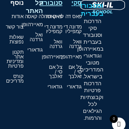
סקי
סנובורד
על
נוסף
וסנובורד
האתר
בעברית
פאס דה לה קאסה
פאס דה לה קאסה
אודות
הדרכות
מאיירהופן
מדונה די
מדונה די
צור קשר
סקי
קמפיליו
קמפיליו
וסנובורד
ואל
שאלות
גרדנה
בעברית
וואל
וואל
נפוצות
גרדנה
גרדנה
במאיירהופן
גודאורי
תקנון
וגודאורי
מאיירהופן
מאיירהופן
אתר
ומדיניות
מטובי
פרטיות
צל אם
צל אם
המדריכים
סי /
סי /
בישראל.
זאלבך
זאלבך
קורס
מדריכים
הדרכות
גודאורי
גודאורי
פרטיות
וקבוצתיות
לכל
הגילאים
והרמות.
0