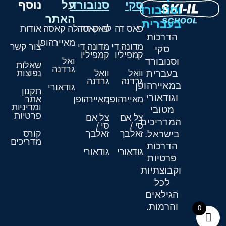
סקי
סנובורד
על
נוסף
וסנובורד
האתר
בעברית
פאס דה לה קאסה
פאס דה לה קאסה
אודות
הדרכות
מאיירהופן
מדונה די
מדונה די
צור קשר
סקי
קמפיליו
קמפיליו
וסנובורד
ואל
שאלות
גרדנה
בעברית
וואל
וואל
נפוצות
גרדנה
גרדנה
במאיירהופן
גודאורי
תקנון
וגודאורי
מאיירהופן
מאיירהופן
אתר
ומדיניות
מטובי
פרטיות
צל אם
צל אם
המדריכים
סי /
סי /
בישראל.
זאלבך
זאלבך
קורס
מדריכים
הדרכות
גודאורי
גודאורי
פרטיות
וקבוצתיות
לכל
הגילאים
והרמות.
0