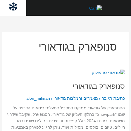
ילוג
לתוכן
תוכן
סנופארק בגודאורי
סנופארק
בגודאורי
סנופארק בגודאורי
כתיבת תגובה
/
מאמרים והמלצות גודאורי
/
alon_milman
הסנופארק של גודאורי ממוקם במקביל למעלית כיסאות הקרויה על
שמו “Snowpark” בחלקו העליון של גודאורי. הסנופארק, שקיבל שידרוג
משמעותי בעונת 2024 כולל קפיצות ופ’יצרים בגדלים שונים כמו
ריילים, טיובים, בוקסים, מסילות ועוד. ניתן להגיע לפארק באמצעות