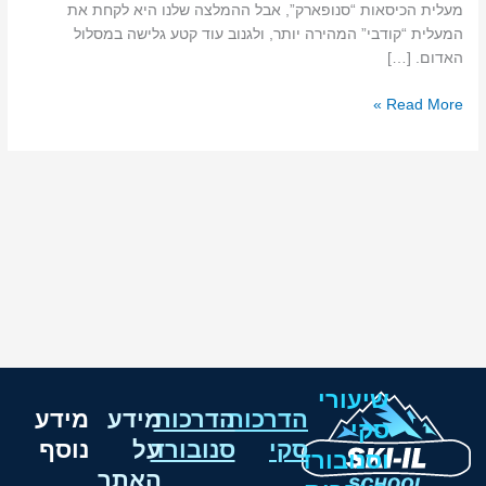
מעלית הכיסאות “סנופארק”, אבל ההמלצה שלנו היא לקחת את
המעלית “קודבי” המהירה יותר, ולגנוב עוד קטע גלישה במסלול
האדום. […]
Read More »
שיעורי
הדרכות
הדרכות
מידע
מידע
סקי
סקי
סנובורד
על
נוסף
וסנובורד
האתר