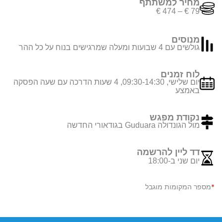
מחיר למשתתף
מחירים:
€
474
–
€
79
עד
מנוסים
גולשים עם 4 שבועות ומעלה שמרגישים בנוח על כל ההר
לוח זמנים
יום שלישי, 09:30-14:30, 4 שעות הדרכה עם שעה הפסקה
באמצע
נקודת מפגש
מול הגונדולה Guduara בגודאורי החדשה
דד ליין להרשמה
יום שני ב-18:00
*
מספר המקומות מוגבל