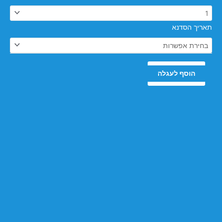
של
סדנת
פריסטייל
תאריך הסדנא
סנובורד
מאיירהופן
הוסף לעגלה