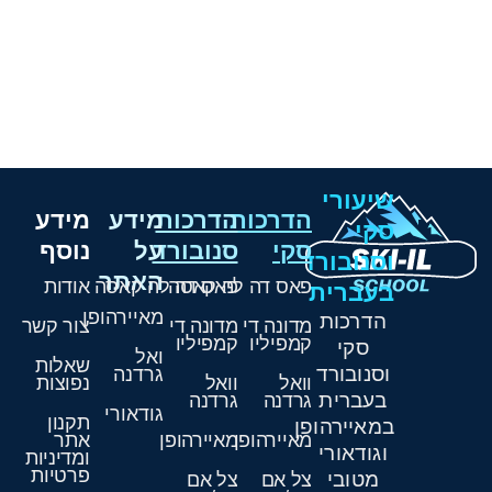
שיעורי
הדרכות
הדרכות
מידע
מידע
סקי
סקי
סנובורד
על
נוסף
וסנובורד
האתר
פאס דה לה קאסה
פאס דה לה קאסה
אודות
בעברית
מאיירהופן
הדרכות
מדונה די
מדונה די
צור קשר
קמפיליו
קמפיליו
סקי
ואל
שאלות
וסנובורד
גרדנה
וואל
וואל
נפוצות
בעברית
גרדנה
גרדנה
גודאורי
תקנון
במאיירהופן
מאיירהופן
מאיירהופן
אתר
וגודאורי
ומדיניות
פרטיות
מטובי
צל אם
צל אם