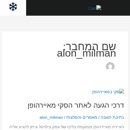
ילוג
לתוכן
תוכן
שם המחבר:
alon_milman
דרכי
הגעה
דרכי הגעה לאתר הסקי מאיירהופן
לאתר
הסקי
מאיירהופן
כתיבת תגובה
/
מאמרים והמלצות
/
alon_milman
העיירה מאיירהופן ממוקמת בליבו של עמק צילרטל וניתן להגיע אליה