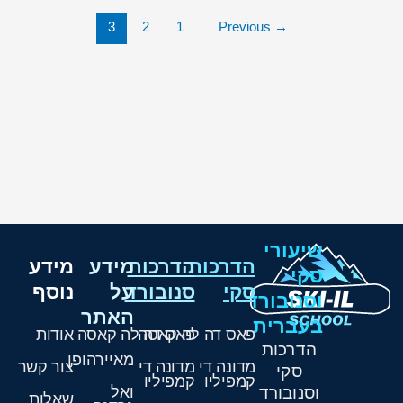
3
2
1
Previous
→
שיעורי
הדרכות
הדרכות
מידע
מידע
סקי
סקי
סנובורד
על
נוסף
וסנובורד
האתר
בעברית
פאס דה לה קאסה
פאס דה לה קאסה
אודות
הדרכות
מאיירהופן
מדונה די
מדונה די
צור קשר
סקי
קמפיליו
קמפיליו
וסנובורד
ואל
שאלות