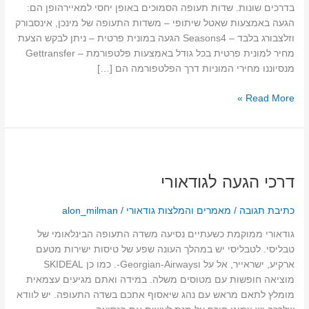
בדרכים שונות. שדות תעופה הסמוכים באופן יחסי למאיירהופן הם:
הגעה באמצעות שאטל שיתופי – משדות התעופה של מינכן, אינסבורק
וזלצבורג בלבד – Seasons4 הגעה במונית פרטית – ניתן לבקש הצעת
מחיר למונית פרטית בכל גודל באמצעות פלטפורמת – Gettransfer
מנסיוננו מחירי המוניות דרך הפלטפורמה הם […]
Read More »
דרכי
הגעה
דרכי הגעה לגודאורי
לגודאורי
כתיבת תגובה
/
מאמרים והמלצות גודאורי
/
alon_milman
גודאורי ממוקמת כשעתיים נסיעה משדה התעופה הבינלאומי של
טבליסי. לטבליסי יש במהלך העונה שפע של טיסות ישירות מטעם
ארקיע, ישראייר, אל על וGeorgian-Airways-. כמו כן SKIDEAL
מוציאה חופשות עם מטוסים משלה. במידה ואתם מגיעים עצמאית
מומלץ לתאם מראש עם נהג שיאסוף אתכם בשדה התעופה. יש לוודא