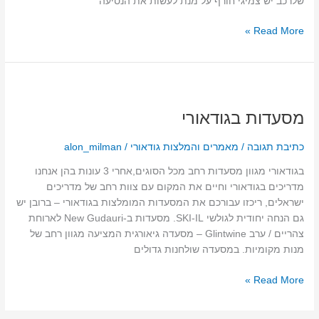
שלרכב יש צמיגי חורף על מנת לעשות את הנסיעה
Read More »
מסעדות
בגודאורי
מסעדות בגודאורי
כתיבת תגובה
/
מאמרים והמלצות גודאורי
/
alon_milman
בגודאורי מגוון מסעדות רחב מכל הסוגים,אחרי 3 עונות בהן אנחנו
מדריכים בגודאורי וחיים את המקום עם צוות רחב של מדריכים
ישראלים, ריכזו עבורכם את המסעדות המומלצות בגודאורי – ברובן יש
גם הנחה יחודית לגולשי SKI-IL. מסעדות ב-New Gudauri לארוחת
צהריים / ערב Glintwine – מסעדה גיאורגית המציעה מגוון רחב של
מנות מקומיות. במסעדה שולחנות גדולים
Read More »