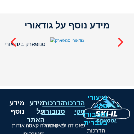
מידע נוסף על גודאורי
י
סנופארק בגודאורי
שיעורי
הדרכות
הדרכות
מידע
מידע
סקי
סקי
סנובורד
על
נוסף
וסנובורד
האתר
בעברית
פאס דה לה קאסה
פאס דה לה קאסה
אודות
הדרכות