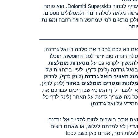
עדיף לבחור בDolomiti Superski. הוא פותח
גישה מלאה לסלה רונדה ולמסלולים נוספים,
ולכן מתאים למי שמחפש חוויה רחבה ומגוונת
יותר.
אם בא לכם להכיר את סלבה די ואל גרדנה,
סלה רונדה טוב יותר לפני החופשה, תוכלו
להמשיך לקרוא גם על
מסעדות מומלצות
בואל גרדנה
(לינק לדף), לעיין בתחזיות של
מזג האוויר בואל גרדנה
(לינק לדף), לבדוק
מלונות ומגורים מומלצים באזור
(לינק לדף),
או לעבור לדף המרכזי שבו ריכזנו עבורכם את
כל מה שצריך לדעת על האתר (לינק לדף כל
המידע על ואל גרדנה).
ואם אתם חושבים לטוס לסקי בואל גרדנה
ועדיין לא למדתם לגלוש, או שאתם רוצים
לעלות רמה, אנחנו כאן בשבילכם!