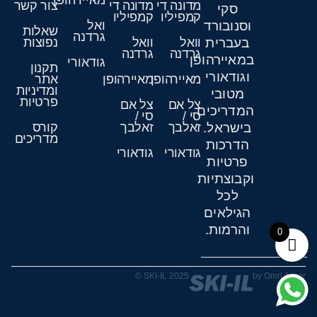
מאיירהופן
מדונה די
מדונה די
צור קשר
סקי
קמפיליו
קמפיליו
וסנובורד
ואל
שאלות
גרדנה
בעברית
וואל
וואל
נפוצות
גרדנה
גרדנה
במאיירהופן
גודאורי
תקנון
וגודאורי
מאיירהופן
מאיירהופן
אתר
ומדיניות
מטובי
פרטיות
צל אם
צל אם
המדריכים
סי /
סי /
בישראל.
זאלבך
זאלבך
קורס
מדריכים
הדרכות
גודאורי
גודאורי
פרטיות
וקבוצתיות
לכל
הגילאים
והרמות.
0
SKI-IL 2025 ©
by Omri Assor